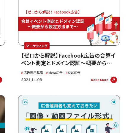
マーケティング
【ゼロから解説】Facebook広告の合算イ
ベント測定とドメイン認証～概要から設
定方法まで～
広告運用基礎
Meta広告
SNS広告
2021.11.08
Read More