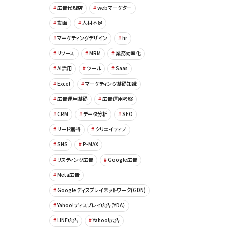
広告代理店
webマーケター
動画
人材不足
マーケティングデザイン
hr
リソース
MRM
業務効率化
AI活用
ツール
Saas
Excel
マーケティング基礎知識
広告運用基礎
広告運用考察
CRM
データ分析
SEO
リード獲得
クリエイティブ
SNS
P-MAX
リスティング広告
Google広告
Meta広告
Googleディスプレイネットワーク(GDN)
Yahoo!ディスプレイ広告（YDA）
LINE広告
Yahoo!広告