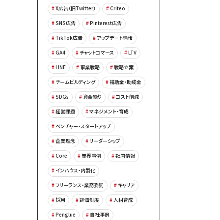
X広告（旧Twitter）
Criteo
SNS広告
Pinterest広告
TikTok広告
アップデート情報
GA4
チャットコマース
LTV
LINE
事業戦略
戦略立案
チームビルディング
補助金・助成金
SDGs
資金繰り
コスト削減
経営課題
マネジメント・育成
ベンチャー・スタートアップ
企業理念
リーダーシップ
Core
業界事例
社内情報
インハウス・内製化
フリーランス・業務委託
キャリア
採用
評価制度
人材育成
Penglue
自社事例