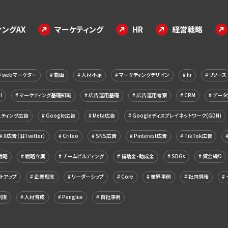
ングAX
マーケティング
HR
経営戦略
webマーケター
動画
人材不足
マーケティングデザイン
hr
リソース
l
マーケティング基礎知識
広告運用基礎
広告運用考察
CRM
データ
スティング広告
Google広告
Meta広告
Googleディスプレイネットワーク(GDN)
X広告（旧Twitter）
Criteo
SNS広告
Pinterest広告
TikTok広告
戦略
戦略立案
チームビルディング
補助金・助成金
SDGs
資金繰り
トアップ
企業理念
リーダーシップ
Core
業界事例
社内情報
制度
人材育成
Penglue
自社事例