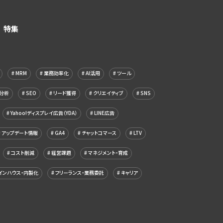
特集
MRM
業務効率化
AI活用
ツール
分析
SEO
リード獲得
クリエイティブ
SNS
Yahoo!ディスプレイ広告（YDA）
LINE広告
アップデート情報
GA4
チャットコマース
LTV
コスト削減
経営課題
マネジメント・育成
インハウス・内製化
フリーランス・業務委託
キャリア