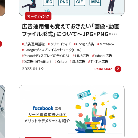
マーケティング
広告運用者も覚えておきたい「画像・動画
ファイル形式」について〜JPG・PNG・
GIF・MP4何が違うの？〜
広告運用基礎
クリエイティブ
Google広告
Meta広告
Googleディスプレイネットワーク(GDN)
Yahoo!ディスプレイ広告（YDA）
LINE広告
Yahoo!広告
X広告（旧Twitter）
Criteo
SNS広告
TikTok広告
2023.01.19
Read More