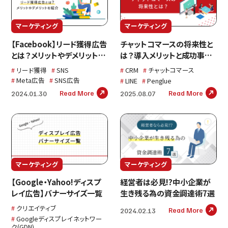
マーケティング
マーケティング
【Facebook】リード獲得広告
チャットコマースの将来性と
とは？メリットやデメリットを
は？導入メリットと成功事例
紹介
を解説
リード獲得
SNS
CRM
チャットコマース
Meta広告
SNS広告
LINE
Penglue
Read More
Read More
2024.01.30
2025.08.07
マーケティング
マーケティング
【Google・Yahoo!ディスプ
経営者は必見!?中小企業が
レイ広告】バナーサイズ一覧
生き残る為の資金調達術7選
クリエイティブ
Read More
2024.02.13
Googleディスプレイネットワー
ク(GDN)