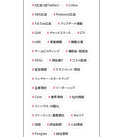
X広告（旧Twitter）
Criteo
SNS広告
Pinterest広告
TikTok広告
アップデート情報
GA4
チャットコマース
LTV
LINE
事業戦略
戦略立案
チームビルディング
補助金・助成金
SDGs
資金繰り
コスト削減
経営課題
マネジメント・育成
ベンチャー・スタートアップ
企業理念
リーダーシップ
Core
業界事例
社内情報
インハウス・内製化
フリーランス・業務委託
キャリア
採用
評価制度
人材育成
Penglue
自社事例