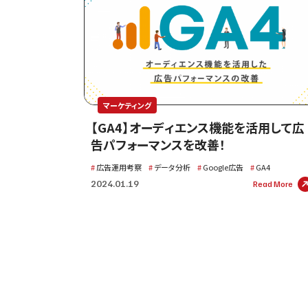
マーケティング
【GA4】オーディエンス機能を活用して広
告パフォーマンスを改善！
広告運用考察
データ分析
Google広告
GA4
2024.01.19
Read More