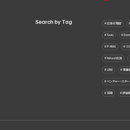
Search by Tag
広告代理店
Saas
Exce
P-MAX
リ
Yahoo!広告
LINE
事業
ベンチャー・スター
採用
評価