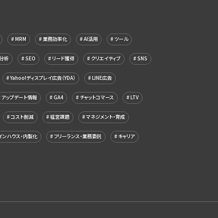
MRM
業務効率化
AI活用
ツール
分析
SEO
リード獲得
クリエイティブ
SNS
Yahoo!ディスプレイ広告（YDA）
LINE広告
アップデート情報
GA4
チャットコマース
LTV
コスト削減
経営課題
マネジメント・育成
インハウス・内製化
フリーランス・業務委託
キャリア