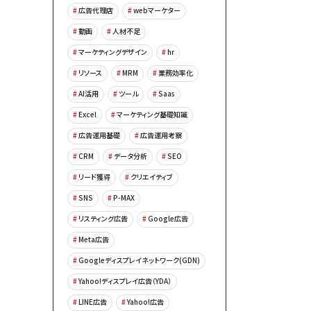
広告代理店
webマーケター
動画
人材不足
マーケティングデザイン
hr
リソース
MRM
業務効率化
AI活用
ツール
Saas
Excel
マーケティング基礎知識
広告運用基礎
広告運用考察
CRM
データ分析
SEO
リード獲得
クリエイティブ
SNS
P-MAX
リスティング広告
Google広告
Meta広告
Googleディスプレイネットワーク(GDN)
Yahoo!ディスプレイ広告（YDA）
LINE広告
Yahoo!広告