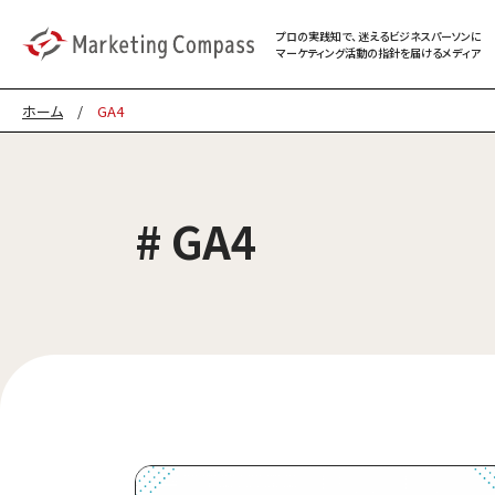
プロの実践知で、迷える
ビジネスパーソンに
マーケティング
活動の指針を届けるメディア
ホーム
/
GA4
# GA4