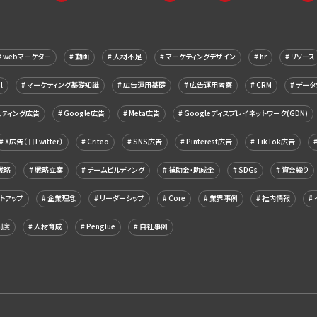
webマーケター
動画
人材不足
マーケティングデザイン
hr
リソース
l
マーケティング基礎知識
広告運用基礎
広告運用考察
CRM
データ
スティング広告
Google広告
Meta広告
Googleディスプレイネットワーク(GDN)
X広告（旧Twitter）
Criteo
SNS広告
Pinterest広告
TikTok広告
戦略
戦略立案
チームビルディング
補助金・助成金
SDGs
資金繰り
トアップ
企業理念
リーダーシップ
Core
業界事例
社内情報
制度
人材育成
Penglue
自社事例