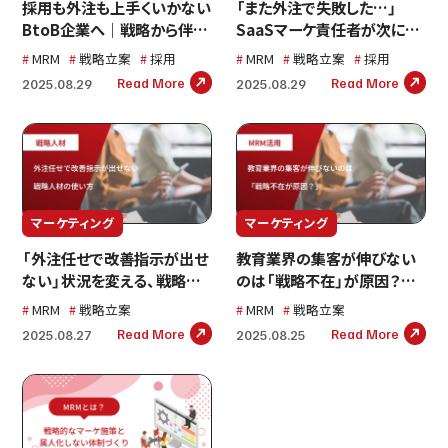
採用も外注も上手くいかない
「また外注で失敗した…」
BtoB企業へ｜戦略から伴走
SaaSマーケ責任者が次に取
できるマーケ人材活用法
るべきリソース配分戦略とは
MRM
戦略立案
採用
MRM
戦略立案
採用
Read More
Read More
2025.08.29
2025.08.29
マーケティング
マーケティング
「外注任せで改善指示が出せ
教育業界の集客が伸びない
ない」状況を変える、戦略人
のは「戦略不在」が原因？リ
材の使い方
ソース不足を超えるマーケテ
MRM
戦略立案
MRM
戦略立案
ィング設計法
Read More
Read More
2025.08.27
2025.08.25