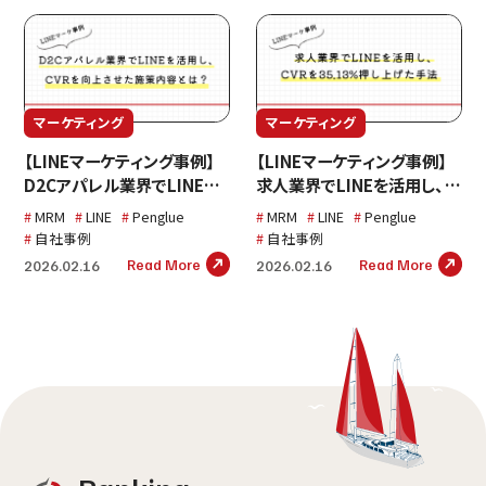
マーケティング
マーケティング
【LINEマーケティング事例】
【LINEマーケティング事例】
D2Cアパレル業界でLINEを
求人業界でLINEを活用し、
活用し、CVRを79.47%向上
CVRを35.13%押し上げた手
MRM
LINE
Penglue
MRM
LINE
Penglue
させた施策内容とは？
法
自社事例
自社事例
Read More
Read More
2026.02.16
2026.02.16