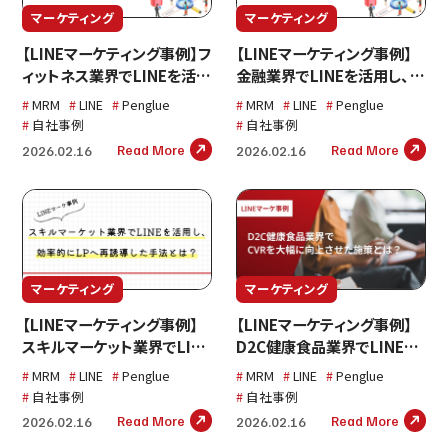
マーケティング
マーケティング
【LINEマーケティング事例】フ
【LINEマーケティング事例】
ィットネス業界でLINEを活用
金融業界でLINEを活用し、
し、LP遷移率 80.6%・CTR
CVR4.12%引き上げたマーケ
MRM
LINE
Penglue
MRM
LINE
Penglue
8.52%を記録した離脱層の
ティング術とは？
自社事例
自社事例
再誘導戦略
Read More
Read More
2026.02.16
2026.02.16
マーケティング
マーケティング
【LINEマーケティング事例】
【LINEマーケティング事例】
スキルマーケット業界でLINE
D2C健康食品業界でLINEを
を活用し、離脱ユーザーを効
活用し、CVRを約20%向上さ
MRM
LINE
Penglue
MRM
LINE
Penglue
率的にLPへ再誘導した手法
せた施策を徹底解説
自社事例
自社事例
Read More
Read More
2026.02.16
2026.02.16