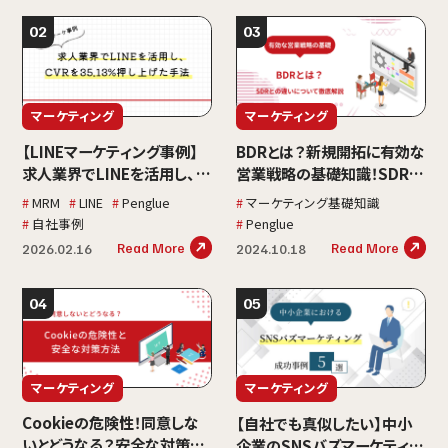
マーケティング
マーケティング
【LINEマーケティング事例】
BDRとは？新規開拓に有効な
求人業界でLINEを活用し、
営業戦略の基礎知識！SDRと
CVRを35.13%押し上げた手
の違いも徹底解説
MRM
LINE
Penglue
マーケティング基礎知識
法
自社事例
Penglue
Read More
Read More
2026.02.16
2024.10.18
マーケティング
マーケティング
Cookieの危険性！同意しな
【自社でも真似したい】中小
いとどうなる？安全な対策も
企業のSNSバズマーケティン