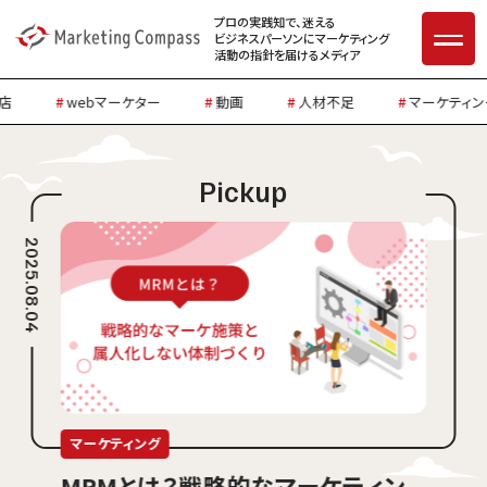
プロの実践知で、迷える
ビジネスパーソンに
マーケティング
活動の指針を届けるメディア
店
webマーケター
動画
人材不足
マーケティン
2025.08.04
マーケティング
MRMとは？戦略的なマーケティン