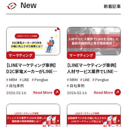
New
新着記事
マーケティング
マーケティング
【LINEマーケティング事例】
【LINEマーケティング事例】
D2C家電メーカーがLINEを
人材サービス業界でLINEを
活用し、CVR22.22％向上さ
活用し、最大CVR9.05%を記
MRM
LINE
Penglue
MRM
LINE
Penglue
せた離脱層を高い転換率で
録した最新の離脱防止策を
自社事例
自社事例
顧客化した秘策とは？
徹底解説
Read More
Read More
2026.02.16
2026.02.16