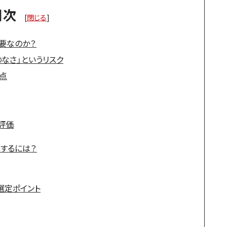
目次
[
閉じる
]
要なのか？
なさ」というリスク
点
評価
するには？
選定ポイント