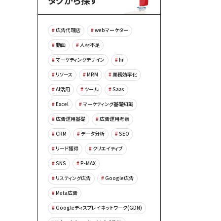
タグから探す
広告代理店
webマーケター
動画
人材不足
マーケティングデザイン
hr
リソース
MRM
業務効率化
AI活用
ツール
Saas
Excel
マーケティング基礎知識
広告運用基礎
広告運用考察
CRM
データ分析
SEO
リード獲得
クリエイティブ
SNS
P-MAX
リスティング広告
Google広告
Meta広告
Googleディスプレイネットワーク(GDN)