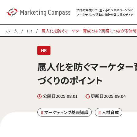
プロの実践知で、迷える
ビジネスパーソンに
マーケティング
活動の指針を届けるメディア
ホーム
/
HR
/
属人化を防ぐマーケター育成とは？実務につながる体制
HR
属人化を防ぐマーケター
づくりのポイント
公開日
2025.08.01
更新日
2025.09.04
マーケティング基礎知識
人材育成