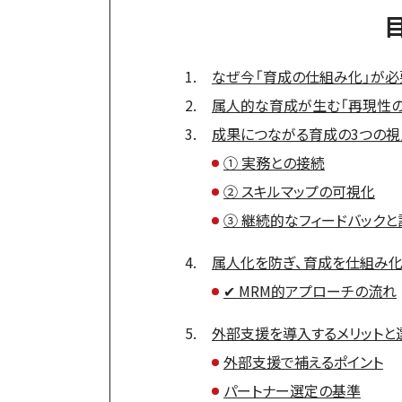
なぜ今「育成の仕組み化」が必
属人的な育成が生む「再現性の
成果につながる育成の3つの視
① 実務との接続
② スキルマップの可視化
③ 継続的なフィードバックと
属人化を防ぎ、育成を仕組み化
✔ MRM的アプローチの流れ
外部支援を導入するメリットと
外部支援で補えるポイント
パートナー選定の基準