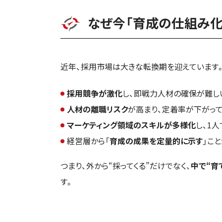
なぜ今「育成の仕組み化
近年、採用市場は大きな転換期を迎えています
採用競争が激化
し、即戦力人材の確保が難し
人材の離職リスク
が高まり、定着率が下がっ
マーケティング領域のスキルが多様化
し、1
経営層から「
育成の成果を定量的に示す
」こ
つまり、外から“採ってくる”だけでなく、
中で“育
す。