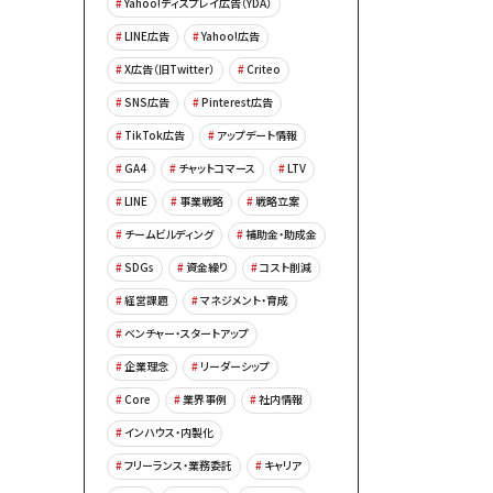
Yahoo!ディスプレイ広告（YDA）
LINE広告
Yahoo!広告
X広告（旧Twitter）
Criteo
SNS広告
Pinterest広告
TikTok広告
アップデート情報
GA4
チャットコマース
LTV
LINE
事業戦略
戦略立案
チームビルディング
補助金・助成金
SDGs
資金繰り
コスト削減
経営課題
マネジメント・育成
ベンチャー・スタートアップ
企業理念
リーダーシップ
Core
業界事例
社内情報
インハウス・内製化
フリーランス・業務委託
キャリア