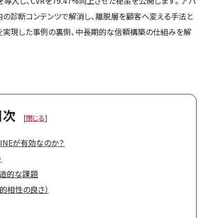
導入し、CVRを79.47%向上させた秘策を公開します。アパ
内の診断コンテンツで解消し、離脱層を顧客へ変える手法と
を実現した事例の裏側、中長期的な信頼構築の仕組みを解
目次
[
閉じる
]
LINEが有効なのか？
）
構造的な課題
造的相性の良さ）