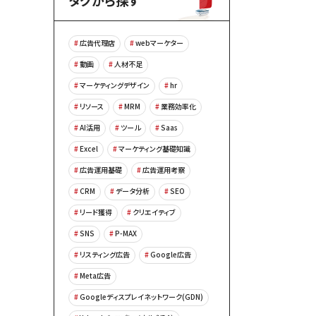
タグから探す
広告代理店
webマーケター
動画
人材不足
マーケティングデザイン
hr
リソース
MRM
業務効率化
AI活用
ツール
Saas
Excel
マーケティング基礎知識
広告運用基礎
広告運用考察
CRM
データ分析
SEO
リード獲得
クリエイティブ
SNS
P-MAX
リスティング広告
Google広告
Meta広告
Googleディスプレイネットワーク(GDN)