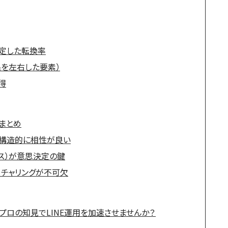
定した転換率
を左右した要素）
得
まとめ
 は構造的に相性が良い
ス）が意思決定の鍵
チャリングが不可欠
プロの知見でLINE運用を加速させませんか？