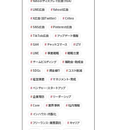
Yahoo!ディスプレイ広告（YDA）
LINE広告
Yahoo!広告
X広告（旧Twitter）
Criteo
SNS広告
Pinterest広告
TikTok広告
アップデート情報
GA4
チャットコマース
LTV
LINE
事業戦略
戦略立案
チームビルディング
補助金・助成金
SDGs
資金繰り
コスト削減
経営課題
マネジメント・育成
ベンチャー・スタートアップ
企業理念
リーダーシップ
Core
業界事例
社内情報
インハウス・内製化
フリーランス・業務委託
キャリア