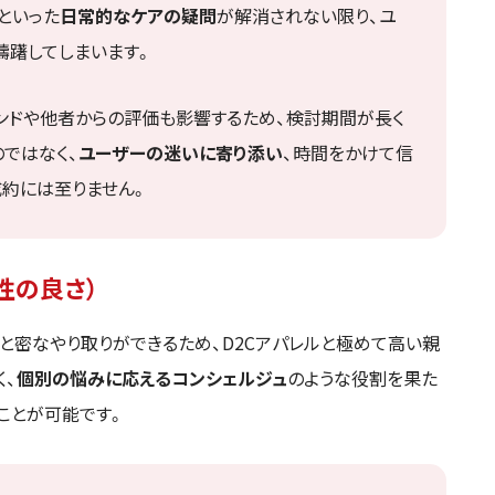
といった
日常的なケアの疑問
が解消されない限り、ユ
躊躇してしまいます。
ンドや他者からの評価も影響するため、検討期間が長く
ではなく、
ユーザーの迷いに寄り添い
、時間をかけて信
成約には至りません。
性の良さ）
りと密なやり取りができるため、D2Cアパレルと極めて高い親
く、
個別の悩みに応えるコンシェルジュ
のような役割を果た
ことが可能です。