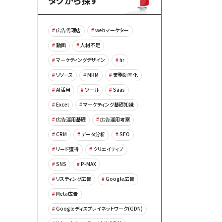
タグから探す
広告代理店
webマーケター
動画
人材不足
マーケティングデザイン
hr
リソース
MRM
業務効率化
AI活用
ツール
Saas
Excel
マーケティング基礎知識
広告運用基礎
広告運用考察
CRM
データ分析
SEO
リード獲得
クリエイティブ
SNS
P-MAX
リスティング広告
Google広告
Meta広告
Googleディスプレイネットワーク(GDN)