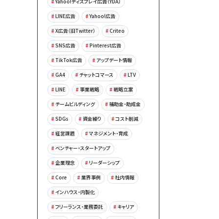
Yahoo!ディスプレイ広告（YDA）
LINE広告
Yahoo!広告
X広告（旧Twitter）
Criteo
SNS広告
Pinterest広告
TikTok広告
アップデート情報
GA4
チャットコマース
LTV
LINE
事業戦略
戦略立案
チームビルディング
補助金・助成金
SDGs
資金繰り
コスト削減
経営課題
マネジメント・育成
ベンチャー・スタートアップ
企業理念
リーダーシップ
Core
業界事例
社内情報
インハウス・内製化
フリーランス・業務委託
キャリア