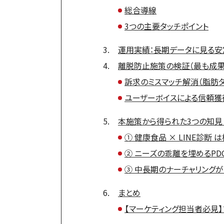
総合導線
3つの主要タッチポイント
運用実績：長期データに見る安
離脱防止施策の検証（最も成果
訴求のミスマッチ解消（脂肪
ユーザーボイスによる信頼獲
本施策から得られた3つの知見
① 健康食品 × LINE診断
② ニーズの乖離を埋めるPD
③ 中長期のナーチャリング
まとめ
【マーケティング担当者必見】