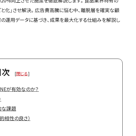
を約20%向上させた施策を徹底解説します。食品業界特有の
分ごと化」させ解決。広告費高騰に悩む中、離脱層を確実な顧
際の運用データに基づき、成果を最大化する仕組みを解説し
目次
[
閉じる
]
INEが有効なのか？
）
的な課題
造的相性の良さ）