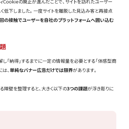
Cookieの廃止が進んだことで、サイトを訪れたユーザー
しく低下しました。一度サイトを離脱した見込み客と再接点
初回の接触でユーザーを自社のプラットフォームへ囲い込む
題
解し「納得」するまでに一定の情報量を必要とする「体感型商
には、
単純なバナー広告だけでは限界
があります。
る障壁を整理すると、大きく以下の
3つの課題
が浮き彫りに