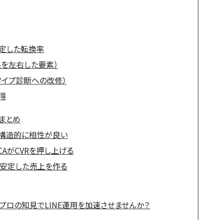
定した転換率
を左右した要素）
タイプ診断への改修）
得
まとめ
 は構造的に相性が良い
CAがCVRを押し上げる
が安定した売上を作る
プロの知見でLINE運用を加速させませんか？