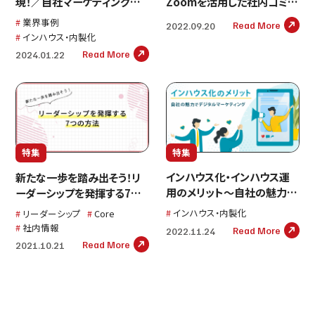
現！／自社マーケティングス
Zoomを活用した社内コミュ
クール【サービス提供事例】
ニケーション施策の紹介
業界事例
Read More
2022.09.20
インハウス・内製化
Read More
2024.01.22
特集
特集
インハウス化・インハウス運
新たな一歩を踏み出そう！リ
用のメリット～自社の魅力で
ーダーシップを発揮する7つ
デジタルマーケティング～
の方法
インハウス・内製化
リーダーシップ
Core
社内情報
Read More
2022.11.24
Read More
2021.10.21