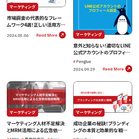
マーケティング
市場調査の代表的なフレー
ムワーク4選！正しい活用方法
と成功事例をご紹介
マーケティング
Read More
2024.05.06
意外と知らない！適切なLINE
公式アカウントのプロフィー
ル設定を解説
Penglue
Read More
2024.09.29
マーケティング
マーケティング
マーケティング人材不足解決
成功企業の秘訣！ブランディ
とMRM活用による広告依存
ングの本質と効果的な戦略と
脱却戦略
は