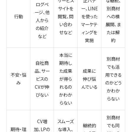
サービス
止バナ
な継続、
ログペ
サイトを
ー、LINE
別商材
ージ、他
行動
閲覧、問
を使った
への横
人から
い合わ
マーケテ
展開、ま
の紹介
せなど
ィングを
たは解
など
実施
約
本当に
別商材
自社商
期待し
でも活
品、サー
た成果
成果に
不安・悩
用できる
ビスの
が得ら
伸び悩
み
のかどう
CVが伸
れるの
んでいる
かわか
びない
かわか
らない
らない
別商材
CV増
スムーズ
継続的
でも同
期待・理
加、LPの
な導入、