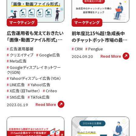
マーケティング
マーケティング
広告運用者も覚えておきたい
前年度比15%超！急成長中
「画像・動画ファイル形式」に
のチャットボット市場の最新
ついて〜JPG・PNG・GIF・
情報をチェック
広告運用基礎
CRM
Penglue
MP4何が違うの？〜
クリエイティブ
Google広告
Read More
2024.09.20
Meta広告
Googleディスプレイネットワー
ク(GDN)
Yahoo!ディスプレイ広告（YDA）
LINE広告
Yahoo!広告
X広告（旧Twitter）
Criteo
SNS広告
TikTok広告
Read More
2023.01.19