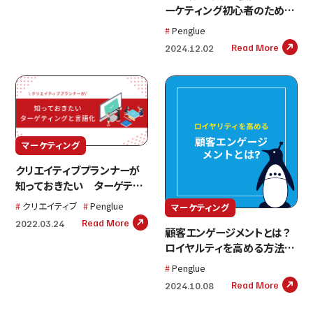
ーケティング初心者のための
基本と費用対効果アップ術
Penglue
Read More
2024.12.02
マーケティング
クリエイティブプランナーが
知っておきたい ターゲティ
ングと言語化
クリエイティブ
Penglue
マーケティング
Read More
2022.03.24
顧客エンゲージメントとは？
ロイヤルティを高める方法を
解説
Penglue
Read More
2024.10.08