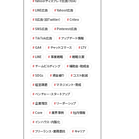
Yahoo!ディスプレイ広告（YDA）
LINE広告
Yahoo!広告
X広告（旧Twitter）
Criteo
SNS広告
Pinterest広告
TikTok広告
アップデート情報
GA4
チャットコマース
LTV
LINE
事業戦略
戦略立案
チームビルディング
補助金・助成金
SDGs
資金繰り
コスト削減
経営課題
マネジメント・育成
ベンチャー・スタートアップ
企業理念
リーダーシップ
Core
業界事例
社内情報
インハウス・内製化
フリーランス・業務委託
キャリア