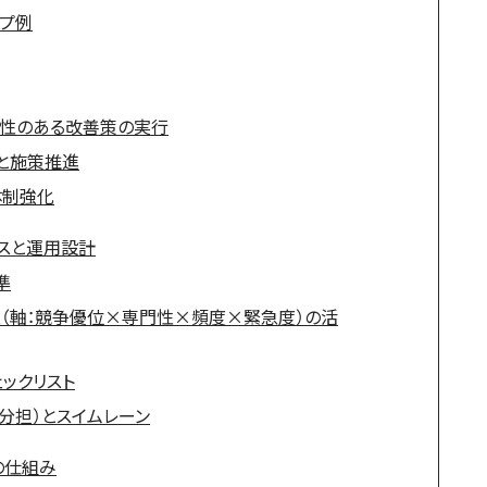
ップ例
即効性のある改善策の実行
立と施策推進
と体制強化
スと運用設計
準
ス（軸：競争優位×専門性×頻度×緊急度）の活
ックリスト
任分担）とスイムレーン
の仕組み