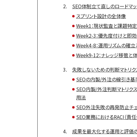
SEO体制立て直しのロードマ
スプリント設計の全体像
Week1：現状監査と課題特定
Week2-3：優先度付けと
Week4-8：運用リズムの確
Week9-12：ナレッジ移管
失敗しないための判断マトリク
SEOの内製/外注の線引き基
SEO内製/外注判断マトリク
用法
SEO外注失敗の再発防止チェ
SEO業務におけるRACI（責
成果を最大化する運用と評価