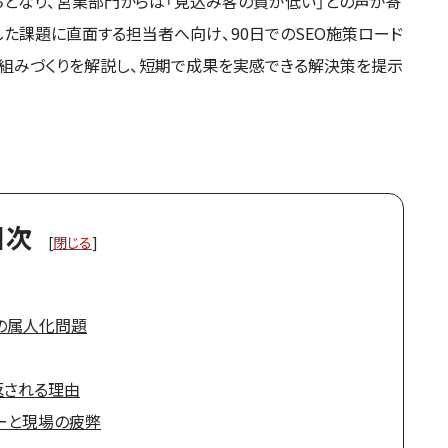
ちとなり、営業部門からは「見込み客の質が低い」との声が寄
した課題に直面する担当者へ向け、90日でのSEO施策ロード
仕組みづくりを解説し、短期で成果を実感できる解決策を提示
目次
[
閉じる
]
務の属人化問題
返される理由
ーと現場の疲弊