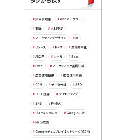
タグから探す
広告代理店
webマーケター
動画
人材不足
マーケティングデザイン
hr
リソース
MRM
業務効率化
AI活用
ツール
Saas
Excel
マーケティング基礎知識
広告運用基礎
広告運用考察
CRM
データ分析
SEO
リード獲得
クリエイティブ
SNS
P-MAX
リスティング広告
Google広告
Meta広告
Googleディスプレイネットワーク(GDN)