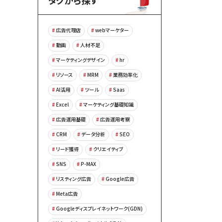
タグから探す
広告代理店
webマーケター
動画
人材不足
マーケティングデザイン
hr
リソース
MRM
業務効率化
AI活用
ツール
Saas
Excel
マーケティング基礎知識
広告運用基礎
広告運用考察
CRM
データ分析
SEO
リード獲得
クリエイティブ
SNS
P-MAX
リスティング広告
Google広告
Meta広告
Googleディスプレイネットワーク(GDN)