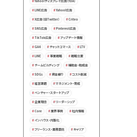
Yahoo!ディスプレイ広告（YDA）
LINE広告
Yahoo!広告
X広告（旧Twitter）
Criteo
SNS広告
Pinterest広告
TikTok広告
アップデート情報
GA4
チャットコマース
LTV
LINE
事業戦略
戦略立案
チームビルディング
補助金・助成金
SDGs
資金繰り
コスト削減
経営課題
マネジメント・育成
ベンチャー・スタートアップ
企業理念
リーダーシップ
Core
業界事例
社内情報
インハウス・内製化
フリーランス・業務委託
キャリア