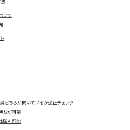
方法
ついて
向
ット
社員どちらが向いているか適正チェック
持ちが可能
就職も可能