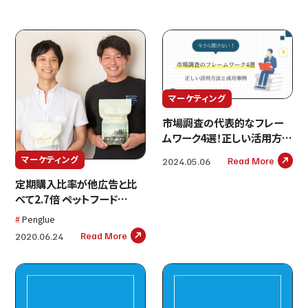
マーケティング
市場調査の代表的なフレー
ムワーク4選！正しい活用方法
と成功事例をご紹介
マーケティング
Read More
2024.05.06
定期購入比率が他広告と比
べて2.7倍 ――ペットフード
D2C『レガリエ』が感じた
Penglue
Penglueの価値とは
Read More
2020.06.24