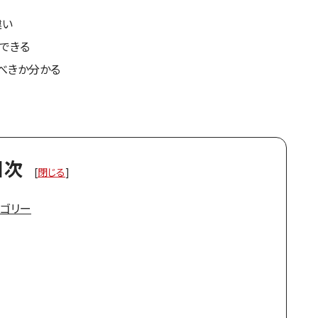
違い
できる
べきか分かる
目次
[
閉じる
]
テゴリー