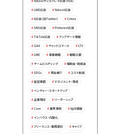
Yahoo!ディスプレイ広告（YDA）
LINE広告
Yahoo!広告
X広告（旧Twitter）
Criteo
SNS広告
Pinterest広告
TikTok広告
アップデート情報
GA4
チャットコマース
LTV
LINE
事業戦略
戦略立案
チームビルディング
補助金・助成金
SDGs
資金繰り
コスト削減
経営課題
マネジメント・育成
ベンチャー・スタートアップ
企業理念
リーダーシップ
Core
業界事例
社内情報
インハウス・内製化
フリーランス・業務委託
キャリア