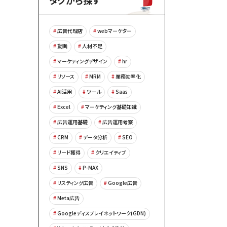
タグから探す
広告代理店
webマーケター
動画
人材不足
マーケティングデザイン
hr
リソース
MRM
業務効率化
AI活用
ツール
Saas
Excel
マーケティング基礎知識
広告運用基礎
広告運用考察
CRM
データ分析
SEO
リード獲得
クリエイティブ
SNS
P-MAX
リスティング広告
Google広告
Meta広告
Googleディスプレイネットワーク(GDN)