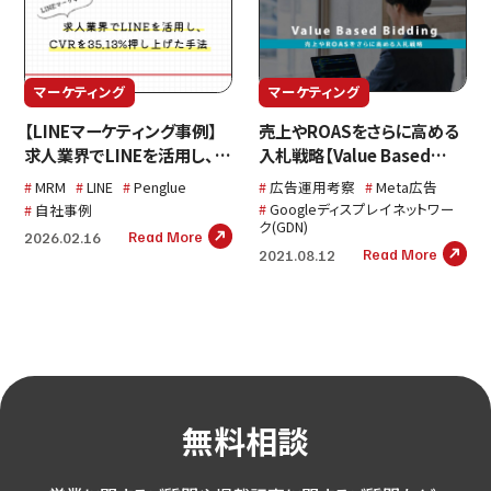
マーケティング
マーケティング
売上やROASをさらに高める
【LINEマーケティング事例】
入札戦略【Value Based
求人業界でLINEを活用し、
Bidding】とは？
CVRを35.13%押し上げた手
広告運用考察
Meta広告
MRM
LINE
Penglue
法
Googleディスプレイネットワー
自社事例
ク(GDN)
Read More
2026.02.16
Read More
2021.08.12
無料相談