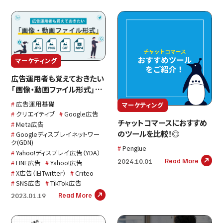
マーケティング
広告運用者も覚えておきたい
「画像・動画ファイル形式」に
ついて〜JPG・PNG・GIF・
広告運用基礎
マーケティング
MP4何が違うの？〜
クリエイティブ
Google広告
チャットコマースにおすすめ
Meta広告
のツールを比較！◎
Googleディスプレイネットワー
ク(GDN)
Penglue
Yahoo!ディスプレイ広告（YDA）
Read More
2024.10.01
LINE広告
Yahoo!広告
X広告（旧Twitter）
Criteo
SNS広告
TikTok広告
Read More
2023.01.19