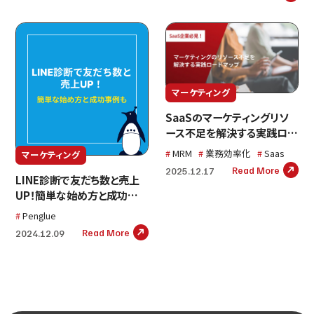
マーケティング
SaaSのマーケティングリソ
ース不足を解決する実践ロー
ドマップ
MRM
業務効率化
Saas
マーケティング
Read More
2025.12.17
LINE診断で友だち数と売上
UP！簡単な始め方と成功事
例も紹介
Penglue
Read More
2024.12.09