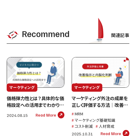
Recommend
関連記事
マーケティング
マーケティング
マーケティング外注の成果を
価格弾力性とは？具体的な価
正しく評価する方法｜改善指
格設定への活用までわかりや
示と内製化判断まで徹底解説
すく解説
MRM
Read More
2024.08.15
マーケティング基礎知識
コスト削減
人材育成
Read More
2025.10.31