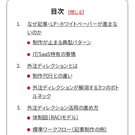
目次
[
閉じる
]
なぜ記事・LP・ホワイトペーパーが進まな
いのか
制作が止まる典型パターン
IT/SaaS特有の事情
外注ディレクションとは
制作代行との違い
外注ディレクションが解消する3つのボト
ルネック
外注ディレクション活用の進め方
体制図（RACIモデル）
標準ワークフロー（記事制作の例）