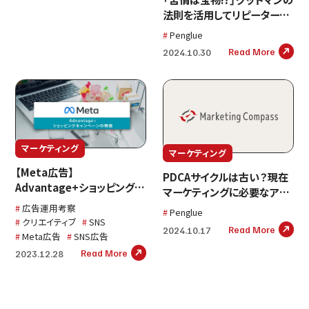
法則を活用してリピーターを
増やす！
Penglue
Read More
2024.10.30
マーケティング
マーケティング
【Meta広告】
PDCAサイクルは古い？現在
Advantage+ショッピングキ
マーケティングに必要なアプ
ャンペーン(ASC)の特徴
ローチ法を解説
広告運用考察
Penglue
クリエイティブ
SNS
Read More
2024.10.17
Meta広告
SNS広告
Read More
2023.12.28