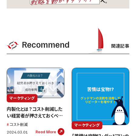
Recommend
関連記事
マーケティング
内製化とは？コスト削減した
い経営者が押さえておくべき
成功事例4選
コスト削減
マーケティング
Read More
2024.03.01
「苦情は宝物!?」グッドマンの