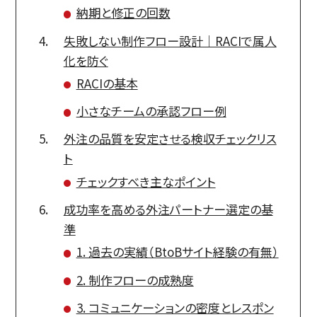
納期と修正の回数
失敗しない制作フロー設計｜RACIで属人
化を防ぐ
RACIの基本
小さなチームの承認フロー例
外注の品質を安定させる検収チェックリス
ト
チェックすべき主なポイント
成功率を高める外注パートナー選定の基
準
1. 過去の実績（BtoBサイト経験の有無）
2. 制作フローの成熟度
3. コミュニケーションの密度とレスポン