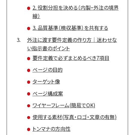
2. 役割分担を決める（内製・外注の境界
線）
3. 品質基準（検収基準）を共有する
外注に渡す要件定義の作り方｜迷わせな
い指示書のポイント
要件定義で必ずまとめるべき7項目
ページの目的
ターゲット像
ページ構成案
ワイヤーフレーム(簡易でOK)
使用する素材(写真・ロゴ・文章の有無)
トンマナの方向性