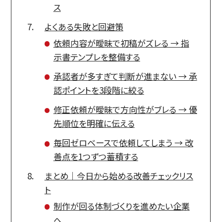
ス
よくある失敗と回避策
依頼内容が曖昧で初稿がズレる → 指
示書テンプレを整備する
承認者が多すぎて判断が進まない → 承
認ポイントを3段階に絞る
修正依頼が曖昧で方向性がブレる → 優
先順位を明確に伝える
毎回ゼロベースで依頼してしまう → 改
善点を1つずつ蓄積する
まとめ｜今日から始める改善チェックリス
ト
制作が回る体制づくりを進めたい企業
へ