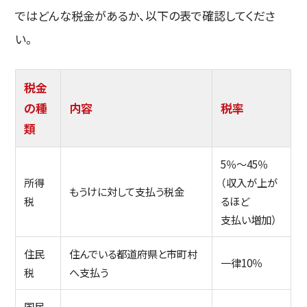
ではどんな税金があるか、以下の表で確認してくださ
い。
税金
の種
内容
税率
類
5％〜45％
所得
（収入が上が
もうけに対して支払う税金
税
るほど
支払い増加）
住民
住んでいる都道府県と市町村
一律10％
税
へ支払う
国民