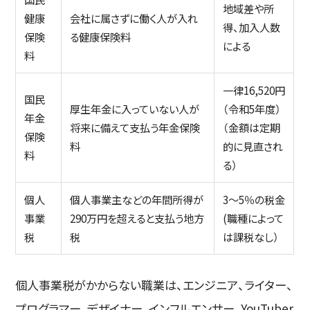
地域差や所
健康
会社に属さずに働く人が入れ
得、加入人数
保険
る健康保険料
による
料
一律16,520円
国民
厚生年金に入っていない人が
（令和5年度）
年金
将来に備えて支払う年金保険
（金額は定期
保険
料
的に見直され
料
る）
個人
個人事業主などの年間所得が
3～5％の税金
事業
290万円を超えると支払う地方
(職種によって
税
税
は課税なし）
個人事業税がかからない職業は、エンジニア、ライター、
プログラマー、デザイナー、インフルエンサー、YouTuber