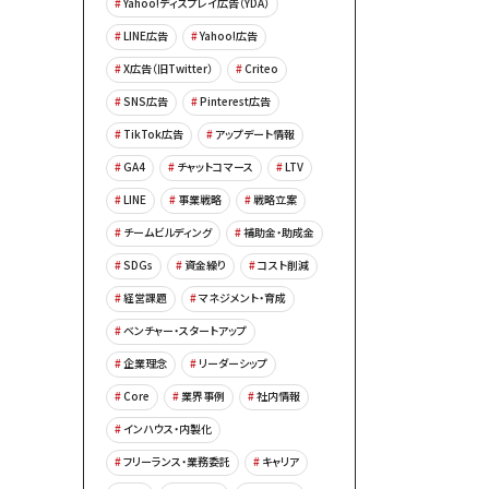
Yahoo!ディスプレイ広告（YDA）
LINE広告
Yahoo!広告
X広告（旧Twitter）
Criteo
SNS広告
Pinterest広告
TikTok広告
アップデート情報
GA4
チャットコマース
LTV
LINE
事業戦略
戦略立案
チームビルディング
補助金・助成金
SDGs
資金繰り
コスト削減
経営課題
マネジメント・育成
ベンチャー・スタートアップ
企業理念
リーダーシップ
Core
業界事例
社内情報
インハウス・内製化
フリーランス・業務委託
キャリア