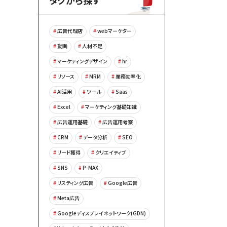
タグから探す
広告代理店
webマーケター
動画
人材不足
マーケティングデザイン
hr
リソース
MRM
業務効率化
AI活用
ツール
Saas
Excel
マーケティング基礎知識
広告運用基礎
広告運用考察
CRM
データ分析
SEO
リード獲得
クリエイティブ
SNS
P-MAX
リスティング広告
Google広告
Meta広告
Googleディスプレイネットワーク(GDN)