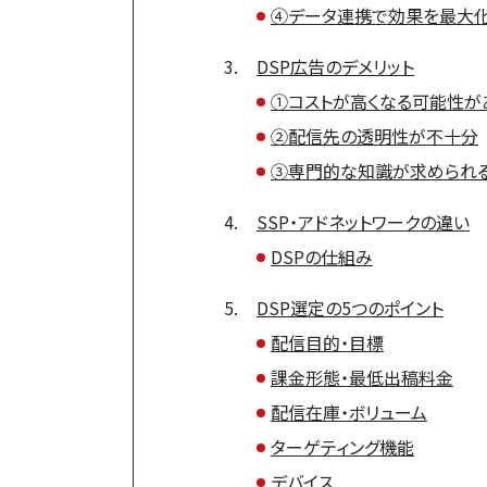
④データ連携で効果を最大
DSP広告のデメリット
①コストが高くなる可能性が
②配信先の透明性が不十分
③専門的な知識が求められ
SSP・アドネットワークの違い
DSPの仕組み
DSP選定の5つのポイント
配信目的・目標
課金形態・最低出稿料金
配信在庫・ボリューム
ターゲティング機能
デバイス