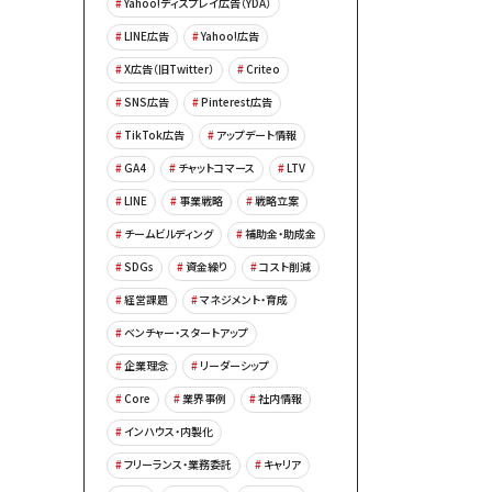
Yahoo!ディスプレイ広告（YDA）
LINE広告
Yahoo!広告
X広告（旧Twitter）
Criteo
SNS広告
Pinterest広告
TikTok広告
アップデート情報
GA4
チャットコマース
LTV
LINE
事業戦略
戦略立案
チームビルディング
補助金・助成金
SDGs
資金繰り
コスト削減
経営課題
マネジメント・育成
ベンチャー・スタートアップ
企業理念
リーダーシップ
Core
業界事例
社内情報
インハウス・内製化
フリーランス・業務委託
キャリア