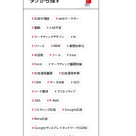
タグから探す
広告代理店
webマーケター
動画
人材不足
マーケティングデザイン
hr
リソース
MRM
業務効率化
AI活用
ツール
Saas
Excel
マーケティング基礎知識
広告運用基礎
広告運用考察
CRM
データ分析
SEO
リード獲得
クリエイティブ
SNS
P-MAX
リスティング広告
Google広告
Meta広告
Googleディスプレイネットワーク(GDN)