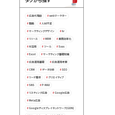
タグから探す
広告代理店
webマーケター
動画
人材不足
マーケティングデザイン
hr
リソース
MRM
業務効率化
AI活用
ツール
Saas
Excel
マーケティング基礎知識
広告運用基礎
広告運用考察
CRM
データ分析
SEO
リード獲得
クリエイティブ
SNS
P-MAX
リスティング広告
Google広告
Meta広告
Googleディスプレイネットワーク(GDN)