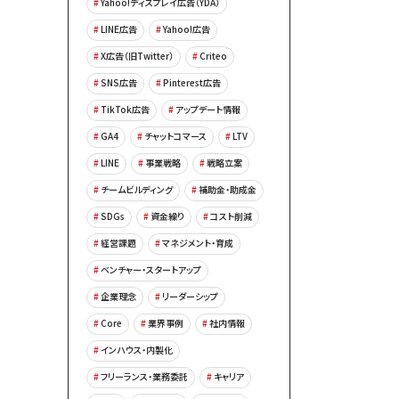
Yahoo!ディスプレイ広告（YDA）
LINE広告
Yahoo!広告
X広告（旧Twitter）
Criteo
SNS広告
Pinterest広告
TikTok広告
アップデート情報
GA4
チャットコマース
LTV
LINE
事業戦略
戦略立案
チームビルディング
補助金・助成金
SDGs
資金繰り
コスト削減
経営課題
マネジメント・育成
ベンチャー・スタートアップ
企業理念
リーダーシップ
Core
業界事例
社内情報
インハウス・内製化
フリーランス・業務委託
キャリア