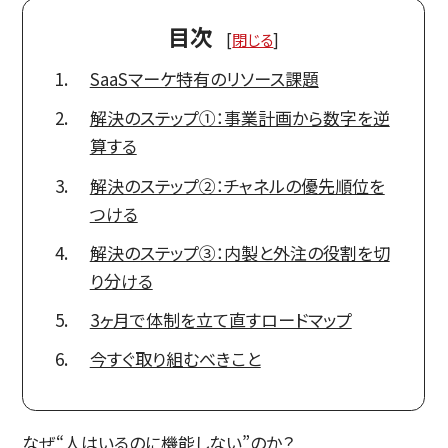
目次
[
閉じる
]
SaaSマーケ特有のリソース課題
解決のステップ①：事業計画から数字を逆
算する
解決のステップ②：チャネルの優先順位を
つける
解決のステップ③：内製と外注の役割を切
り分ける
3ヶ月で体制を立て直すロードマップ
今すぐ取り組むべきこと
なぜ“人はいるのに機能しない”のか？