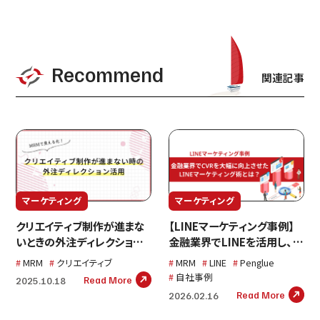
Recommend
関連記事
マーケティング
マーケティング
クリエイティブ制作が進まな
【LINEマーケティング事例】
いときの外注ディレクション
金融業界でLINEを活用し、
活用ガイド
CVR4.12%引き上げたマーケ
MRM
クリエイティブ
MRM
LINE
Penglue
ティング術とは？
自社事例
Read More
2025.10.18
Read More
2026.02.16