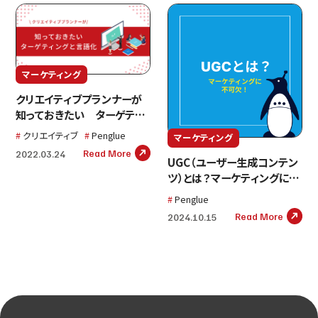
マーケティング
クリエイティブプランナーが
知っておきたい ターゲティ
ングと言語化
クリエイティブ
Penglue
マーケティング
Read More
2022.03.24
UGC（ユーザー生成コンテン
ツ）とは？マーケティングに取
り入れるメリットや成功事例
Penglue
をご紹介！
Read More
2024.10.15