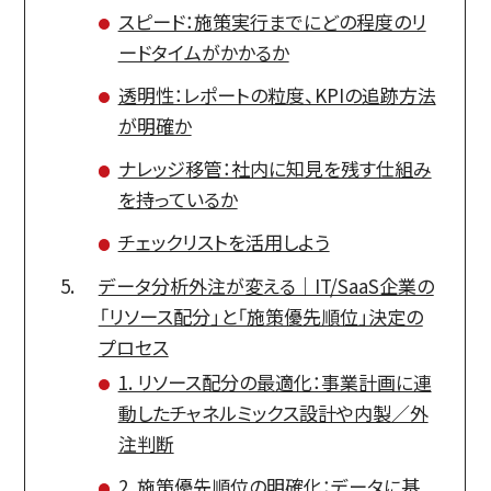
スピード：施策実行までにどの程度のリ
ードタイムがかかるか
透明性：レポートの粒度、KPIの追跡方法
が明確か
ナレッジ移管：社内に知見を残す仕組み
を持っているか
チェックリストを活用しよう
データ分析外注が変える｜IT/SaaS企業の
「リソース配分」と「施策優先順位」決定の
プロセス
1. リソース配分の最適化：事業計画に連
動したチャネルミックス設計や内製／外
注判断
2. 施策優先順位の明確化：データに基