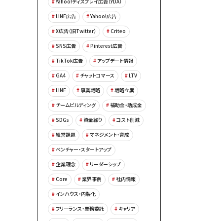
Yahoo!ディスプレイ広告（YDA）
LINE広告
Yahoo!広告
X広告（旧Twitter）
Criteo
SNS広告
Pinterest広告
TikTok広告
アップデート情報
GA4
チャットコマース
LTV
LINE
事業戦略
戦略立案
チームビルディング
補助金・助成金
SDGs
資金繰り
コスト削減
経営課題
マネジメント・育成
ベンチャー・スタートアップ
企業理念
リーダーシップ
Core
業界事例
社内情報
インハウス・内製化
フリーランス・業務委託
キャリア