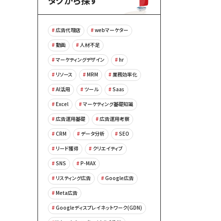
タグから探す
広告代理店
webマーケター
動画
人材不足
マーケティングデザイン
hr
リソース
MRM
業務効率化
AI活用
ツール
Saas
Excel
マーケティング基礎知識
広告運用基礎
広告運用考察
CRM
データ分析
SEO
リード獲得
クリエイティブ
SNS
P-MAX
リスティング広告
Google広告
Meta広告
Googleディスプレイネットワーク(GDN)