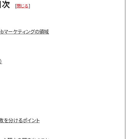
目次
[
閉じる
]
ebマーケティングの領域
）
失敗を分けるポイント