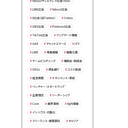
Yahoo!ディスプレイ広告（YDA）
LINE広告
Yahoo!広告
X広告（旧Twitter）
Criteo
SNS広告
Pinterest広告
TikTok広告
アップデート情報
GA4
チャットコマース
LTV
LINE
事業戦略
戦略立案
チームビルディング
補助金・助成金
SDGs
資金繰り
コスト削減
経営課題
マネジメント・育成
ベンチャー・スタートアップ
企業理念
リーダーシップ
Core
業界事例
社内情報
インハウス・内製化
フリーランス・業務委託
キャリア