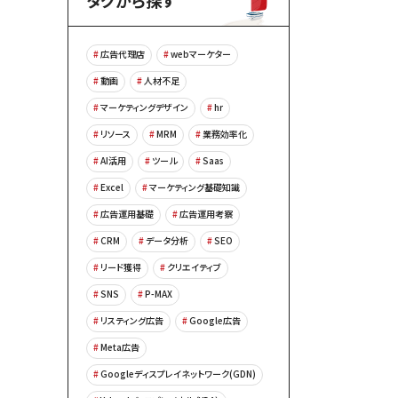
タグから探す
広告代理店
webマーケター
動画
人材不足
マーケティングデザイン
hr
リソース
MRM
業務効率化
AI活用
ツール
Saas
Excel
マーケティング基礎知識
広告運用基礎
広告運用考察
CRM
データ分析
SEO
リード獲得
クリエイティブ
SNS
P-MAX
リスティング広告
Google広告
Meta広告
Googleディスプレイネットワーク(GDN)